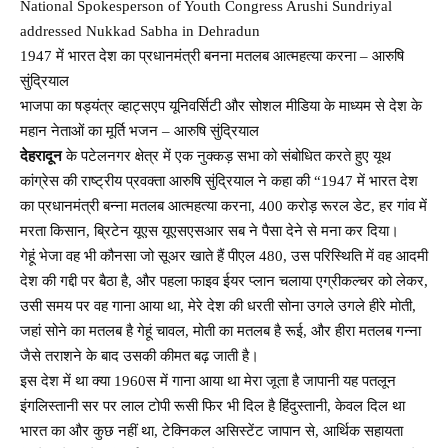
National Spokesperson of Youth Congress Arushi Sundriyal
addressed Nukkad Sabha in Dehradun
1947 में भारत देश का प्रधानमंत्री बनना मतलब आत्महत्या करना – आरुषि
सुंद्रियाल
भाजपा का षड्यंत्र व्हाट्सएप यूनिवर्सिटी और सोशल मीडिया के माध्यम से देश के
महान नेताओं का मूर्ति भजन – आरुषि सुंद्रियाल
देहरादून
के पटेलनगर क्षेत्र में एक नुक्कड़ सभा को संबोधित करते हुए यूथ
कांग्रेस की राष्ट्रीय प्रवक्ता आरुषि सुंद्रियाल ने कहा की “1947 में भारत देश
का प्रधानमंत्री बन्ना मतलब आत्महत्या करना, 400 करोड़ रूरल डेट, हर गांव में
मरता किसान, ब्रिटेन यूएस यूएसएसआर सब ने पैसा देने से मना कर दिया।
गेहूं भेजा वह भी कौनसा जो सूअर खाते हैं पीएल 480, उस परिस्थिति में वह आदमी
देश की गद्दी पर बैठा है, और पहला फाइव ईयर प्लान चलाया एग्रीकल्चर को लेकर,
उसी समय पर वह गाना आया था, मेरे देश की धरती सोना उगले उगले हीरे मोती,
जहां सोने का मतलब है गेहूं चावल, मोती का मतलब है रूई, और हीरा मतलब गन्ना
जैसे तराशने के बाद उसकी कीमत बढ़ जाती है।
इस देश में था क्या 1960स में गाना आया था मेरा जूता है जापानी यह पतलून
इंगलिस्तानी सर पर लाल टोपी रूसी फिर भी दिल है हिंदुस्तानी, केवल दिल था
भारत का और कुछ नहीं था, टेक्निकल असिस्टेंट जापान से, आर्थिक सहायता