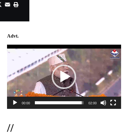
Advt.
Video
Player
00:00
02:00
//