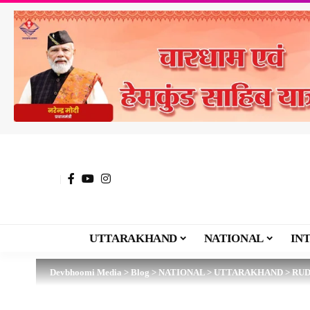
UTTARAKHAND
NATIONAL
IN
Devbhoomi Media
>
Blog
>
NATIONAL
>
UTTARAKHAND
>
RU