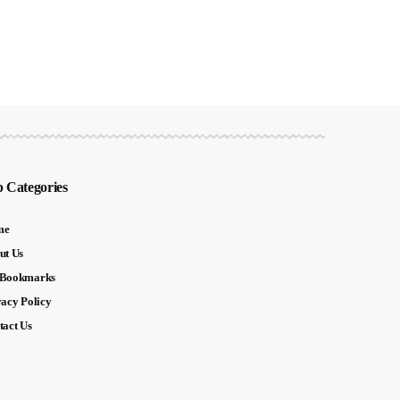
 Categories
me
ut Us
Bookmarks
vacy Policy
tact Us