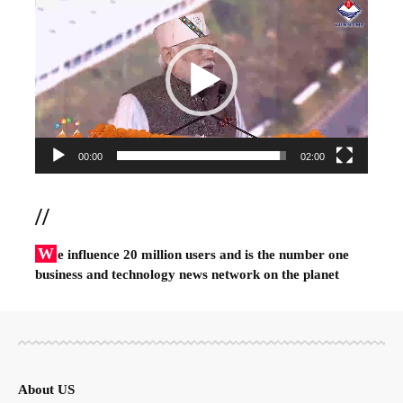
Player
00:00
02:00
//
W
e influence 20 million users and is the number one
business and technology news network on the planet
About US