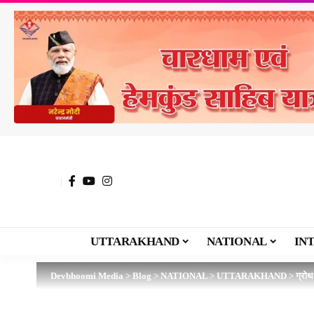
UTTARAKHAND
NATIONAL
IN
Devbhoomi Media
>
Blog
>
NATIONAL
>
UTTARAKHAND
>
ग्रोथ 