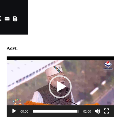
Advt.
Video
Player
00:00
02:00