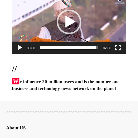
Player
00:00
02:00
//
W
e influence 20 million users and is the number one
business and technology news network on the planet
About US