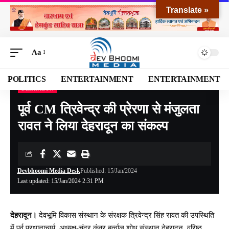
Translate »
Aa
POLITICS
ENTERTAINMENT
ENTERTAINMENT
DEHRADUN
Devbhoomi Media
>
Blog
>
NATIONAL
>
UTTARAKHAND
>
DEHRADUN
>
पूर्व CM 
पूर्व CM त्रिवेन्द्र की प्रेरणा से मंजुलता
रावत ने लिया देहरादून का संकल्प
Devbhoomi Media Desk
Published: 15/Jan/2024
Last updated: 15/Jan/2024 2:31 PM
देहरादून।
देवभूमि विकास संस्थान के संरक्षक त्रिवेन्द्र सिंह रावत की उपस्थिति
में पूर्व प्रधानाचार्य, अध्यक्ष-चंद्र कुंवर बर्त्वाल शोध संस्थान देहरादून, वरिष्ठ