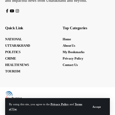
and impactful news from Uttarakhand and beyond.
Quick Link
Top Categories
NATIONAL
Home
UTTARAKHAND
About Us
POLITICS
My Bookmarks
CRIME
Privacy Policy
HEALTH NEWS
Contact Us
TOURISM
By using this site, you agree to the
Privacy Policy
and
Terms
Accept
of Use
.
© Devbhoomi Media. All Rights Reserved. | Developed By:
Tech Yard Labs