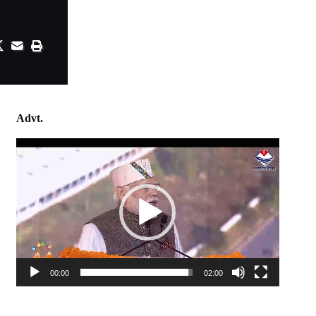
Advt.
Video
Player
00:00
02:00