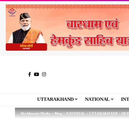
UTTARAKHAND
NATIONAL
IN
Devbhoomi Media
>
Blog
>
NATIONAL
>
UTTARAKHAND
>
DE