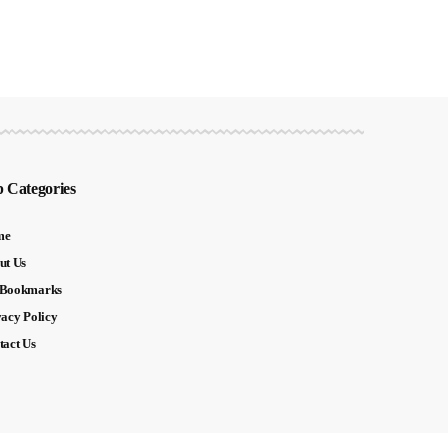
 Categories
me
ut Us
Bookmarks
vacy Policy
tact Us