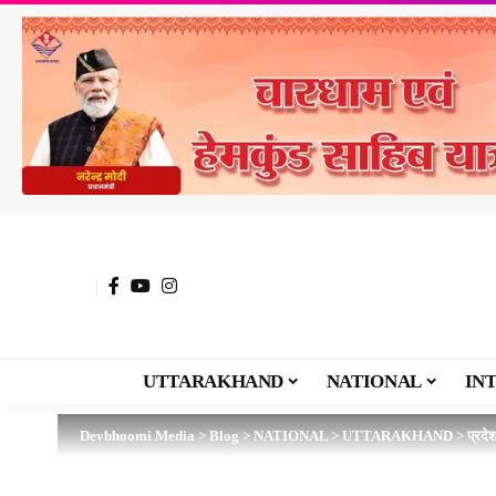
UTTARAKHAND
NATIONAL
IN
Devbhoomi Media
>
Blog
>
NATIONAL
>
UTTARAKHAND
>
प्रदे