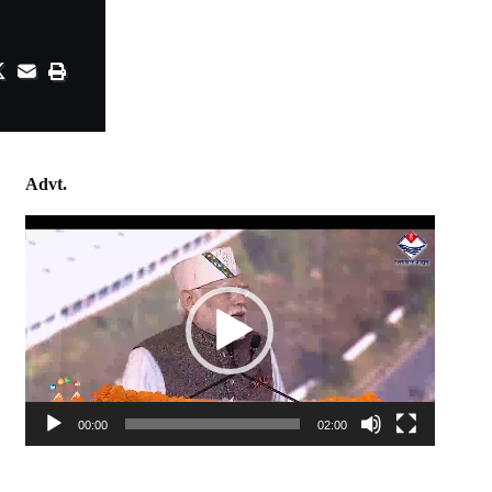
Advt.
Video
Player
00:00
02:00