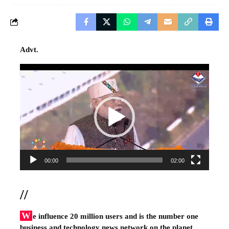
Advt.
Video
Player
00:00
02:00
//
W
e influence 20 million users and is the number one
business and technology news network on the planet