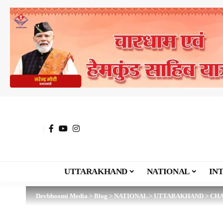
UTTARAKHAND
NATIONAL
IN
Devbhoomi Media
>
Blog
>
NATIONAL
>
UTTARAKHAND
>
CH