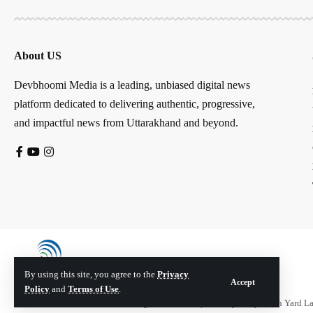
About US
Devbhoomi Media is a leading, unbiased digital news
platform dedicated to delivering authentic, progressive,
and impactful news from Uttarakhand and beyond.
By using this site, you agree to the
Privacy
Accept
Policy
and
Terms of Use
.
© Devbhoomi Media. All Rights Reserved. | Developed By:
Tech Yard L