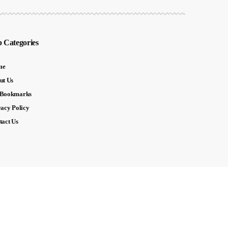
 Categories
me
ut Us
Bookmarks
vacy Policy
tact Us