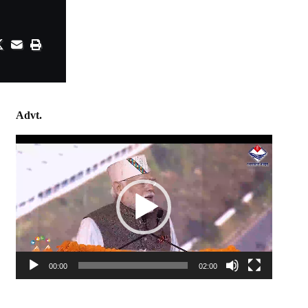
Advt.
Video
Player
00:00
02:00