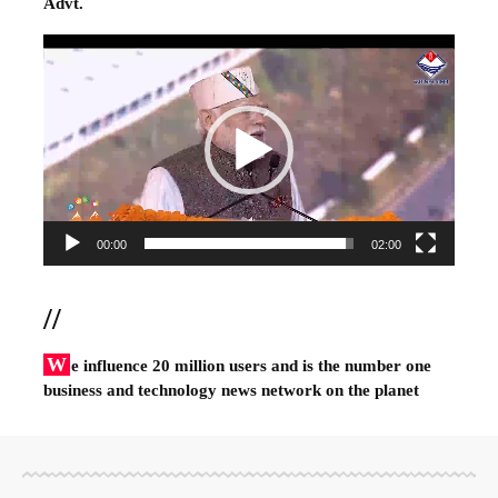
Advt.
Video
Player
00:00
02:00
//
W
e influence 20 million users and is the number one
business and technology news network on the planet