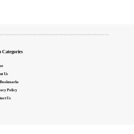
 Categories
me
ut Us
Bookmarks
vacy Policy
tact Us