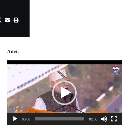
Advt.
Video
Player
00:00
02:00