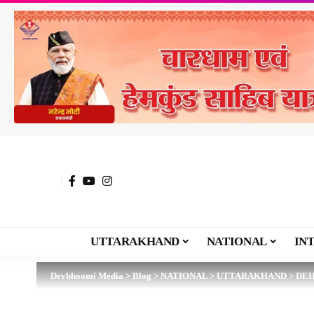
UTTARAKHAND
NATIONAL
IN
Devbhoomi Media
>
Blog
>
NATIONAL
>
UTTARAKHAND
>
DE