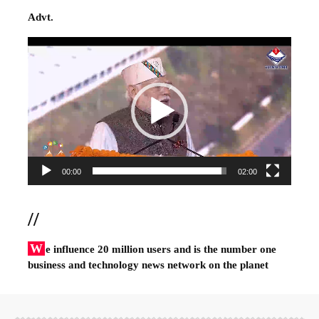
Advt.
Video
Player
00:00
02:00
//
W
e influence 20 million users and is the number one
business and technology news network on the planet