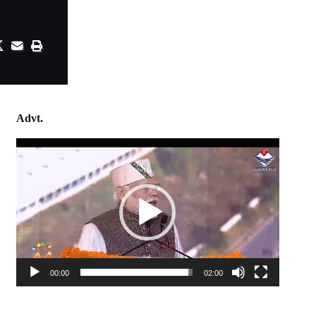
Advt.
Video
Player
00:00
02:00