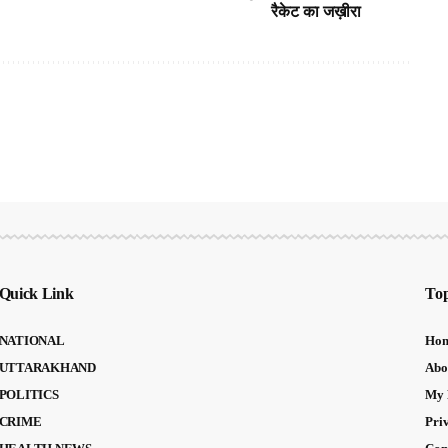
रैकेट का जख़ीरा
Quick Link
Top
NATIONAL
Ho
UTTARAKHAND
Abo
POLITICS
My 
CRIME
Pri