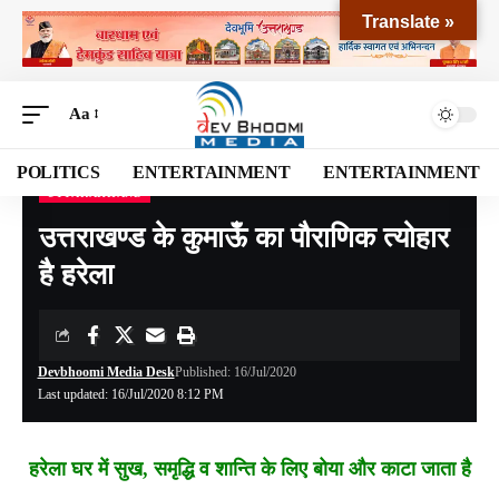
Translate »
Aa
POLITICS
ENTERTAINMENT
ENTERTAINMENT
UTTARAKHAND
Devbhoomi Media
>
Blog
>
NATIONAL
>
UTTARAKHAND
>
उत्तराखण्ड के कुमाऊँ का पौराणिक त्योहार है हरेला
उत्तराखण्ड के कुमाऊँ का पौराणिक त्योहार
है हरेला
Devbhoomi Media Desk
Published: 16/Jul/2020
Last updated: 16/Jul/2020 8:12 PM
हरेला घर में सुख, समृद्धि व शान्ति के लिए बोया और काटा जाता है