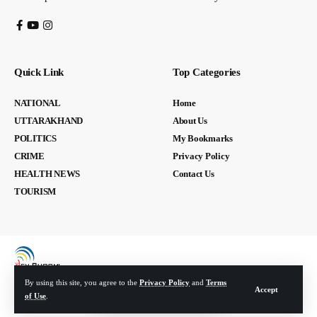
Quick Link
Top Categories
NATIONAL
Home
UTTARAKHAND
About Us
POLITICS
My Bookmarks
CRIME
Privacy Policy
HEALTH NEWS
Contact Us
TOURISM
By using this site, you agree to the
Privacy Policy
and
Terms
Accept
of Use
.
© Devbhoomi Media. All Rights Reserved. | Developed By:
Tech Yard Labs