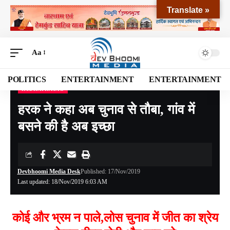
Translate »
Aa
POLITICS
ENTERTAINMENT
ENTERTAINMENT
RUDRAPRAYAG
Devbhoomi Media
>
Blog
>
NATIONAL
>
UTTARAKHAND
>
RUDRAPRAYAG
>
हरक
हरक ने कहा अब चुनाव से तौबा, गांव में
बसने की है अब इच्छा
Devbhoomi Media Desk
Published: 17/Nov/2019
Last updated: 18/Nov/2019 6:03 AM
कोई और भ्रम न पाले,लोस चुनाव में जीत का श्रेय