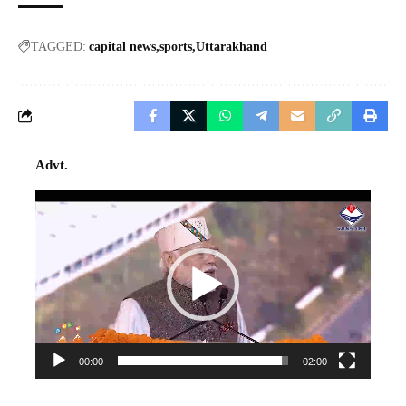
TAGGED:
capital news
sports
Uttarakhand
Advt.
Video
Player
00:00
02:00