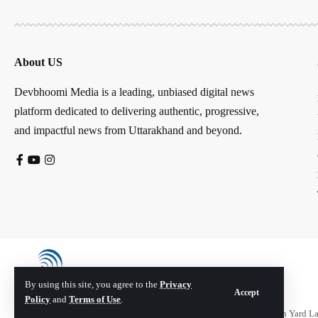
About US
Devbhoomi Media is a leading, unbiased digital news
platform dedicated to delivering authentic, progressive,
and impactful news from Uttarakhand and beyond.
By using this site, you agree to the
Privacy
Accept
Policy
and
Terms of Use
.
© Devbhoomi Media. All Rights Reserved. | Developed By:
Tech Yard L