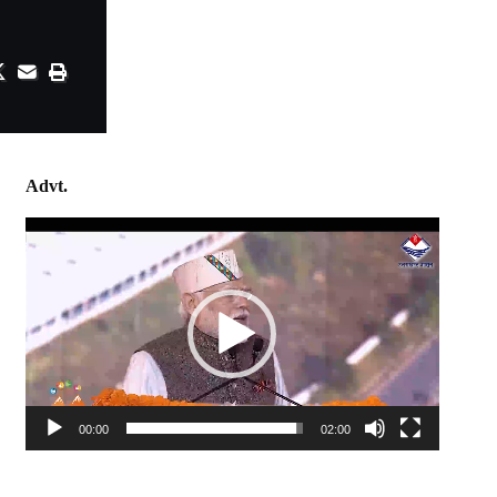
Advt.
Video
Player
00:00
02:00