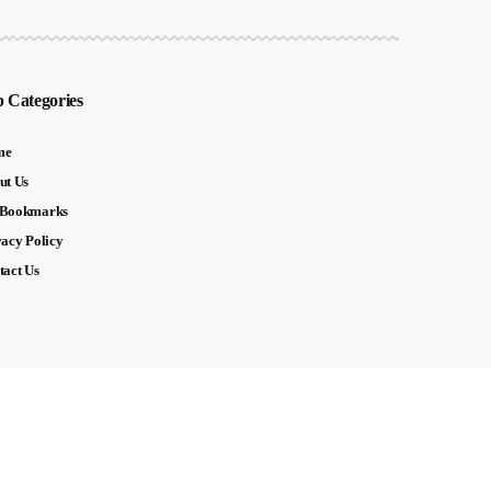
 Categories
me
ut Us
Bookmarks
vacy Policy
tact Us