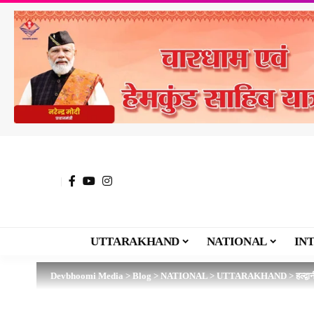
UTTARAKHAND
NATIONAL
IN
Devbhoomi Media
>
Blog
>
NATIONAL
>
UTTARAKHAND
>
हल्द्