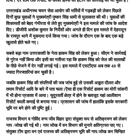
दिया। देर शाम तक रिसोर्ट के काफी हिस्से को हटाने की कार्रवाई की जा चुकी है।
उत्तराखंड अधीनस्थ चयन सेवा आयोग की भर्तियों में गड़बड़ी को लेकर पिछले
दिनों कुछ युवाओं ने मुख्यमंत्री पुष्कर सिंह धामी से मुलाकात की थी। युवाओं की
शिकायतों को बेहद गंभीरता से लेते हुए मुख्यमंत्री ने इस मामले की जांच के आदेश
दिए। डीजीपी अशोक कुमार के निर्देशों ओर अगले ही दिन इस मामले में देहरादून
के रायपुर थाने में मुकदमा दर्ज किया गया। जांच के दौरान एक के बाद एक बड़े
खुलासे होते चले गए।
सबसे बड़ा नाम उत्तरकाशी के नेता हाकम सिंह को लेकर हुआ। सीएम ने कार्रवाई
से गुरेज नहीं किया और इसी का नतीजा रहा कि हाकम सिंह को जेल की सलाखों
के पीछे भेजने में देर नहीं लगाई गई। इस मामले में एसटीएफ अब तक 40 से
ज्यादा गिरफ्तारियां कर चुकी है।
जबकि हाकम सिंह की संपत्तियों की जब जांच हुई तो उसकी अकूत दौलत और
तमाम रिसोर्ट आदि के बारे में पता चला।ऎसा ही एक रिसोर्ट हाकम का मोरी सांकरी
में भी होना प्रकाश में आया। सुदूरवर्ती क्षेत्र में होने के बावजूद यहां आलीशान
रिसोर्ट काली कमाई से बनाया गया। प्रशासन की जांच में हालांकि इसके सरकारी
भूमि पर बने होने की पुष्टि हुई।
राजस्व विभाग व गोविंद वन्य जीव विहार द्वारा संयुक्त रूप से अतिक्रमण को लेकर
नाप -जोख की गई थी। नाप जोख में वन विभाग की मुनारे क्षतिग्रस्त पाए गए।
संयुक्त टीम द्वारा वन एवं राजस्व की अतिक्रमण भूमि की नाप-जोख कर चिन्हित