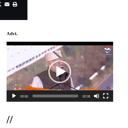
Advt.
Video
Player
00:00
02:00
//