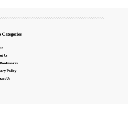
 Categories
me
ut Us
Bookmarks
vacy Policy
tact Us