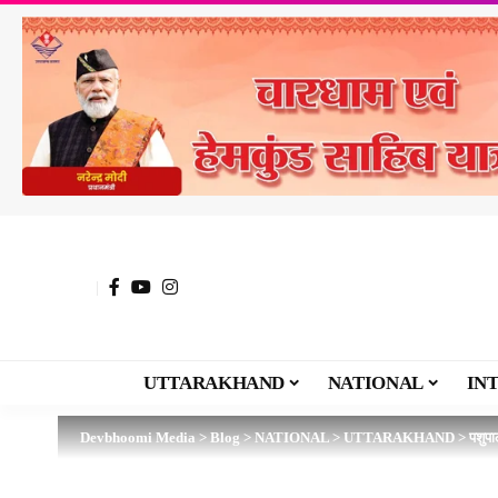
UTTARAKHAND
NATIONAL
IN
Devbhoomi Media
>
Blog
>
NATIONAL
>
UTTARAKHAND
>
पशुप