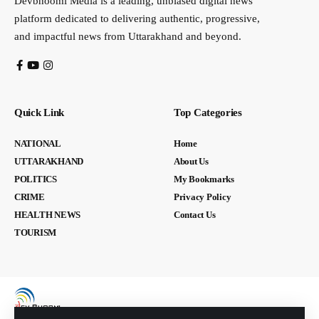
Devbhoomi Media is a leading, unbiased digital news
platform dedicated to delivering authentic, progressive,
and impactful news from Uttarakhand and beyond.
Quick Link
Top Categories
NATIONAL
Home
UTTARAKHAND
About Us
POLITICS
My Bookmarks
CRIME
Privacy Policy
HEALTH NEWS
Contact Us
TOURISM