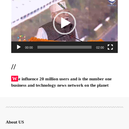
Player
00:00
02:00
//
W
e influence 20 million users and is the number one
business and technology news network on the planet
About US