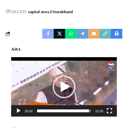
TAGGED:
capital news
Uttarakhand
Advt.
Video
Player
00:00
02:00