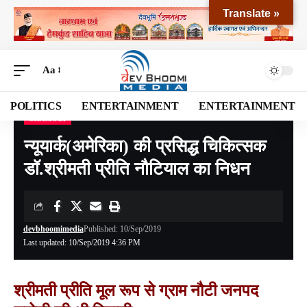
Translate »
Aa
POLITICS
ENTERTAINMENT
ENTERTAINMENT
CHAMOLI
Devbhoomi Media
>
Blog
>
NATIONAL
>
UTTARAKHAND
>
CHAMOLI
>
न्यूयार्क(अ
न्यूयार्क(अमेरिका) की प्रसिद्ध चिकित्सक
डॉ.श्रीमती प्रीति नौटियाल का निधन
devbhoomimedia
Published: 10/Sep/2019
Last updated: 10/Sep/2019 4:36 PM
श्रीमती प्रीति मूल रूप से ग्राम नौटी जनपद