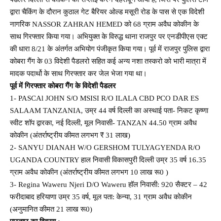
द्वारा चैकिंग के दौरान कुठाल गेट बैरियर ओल्ड मसूरी रोड के पास से एक विदेशी
नागरिक NASSOR ZAHRAN HEMED को 68 ग्राम अवैध कोकीन के
साथ गिरफ्तार किया गया। अभियुक्त के विरुद्ध थाना राजपुर पर एनडीपीएस एक्ट
की धारा 8/21 के अंतर्गत अभियोग पंजीकृत किया गया। पूर्व में राजपुर पुलिस द्वारा
कोबरा गैंग के 03 विदेशी पैडलरो सहित कई अन्य नशा तस्करो को भारी मात्रा में
मादक पदार्थो के साथ गिरफ्तार कर जेल भेजा गया था।
पूर्व में गिरफ्तार कोबरा गैंग के विदेशी पैडलर
1- PASCAl JOHN S/O MSISI R/O ILALA CBD PCO DAR ES
SALAAM TANZANIA, उम्र 44 वर्ष दिल्ली का अस्थाई पता- निकट कृष्णा
स्वीट शॉप द्वारका, नई दिल्ली, मूल निवासी- TANZAN 44.50 ग्राम अवैध
कोकीन (अंतर्राष्ट्रीय कीमत लगभग ₹ 31 लाख)
2- SANYU DIANAH W/O GERSHOM TULYAGYENDA R/O
UGANDA COUNTRY हाल निवासी विकासपुरी दिल्ली उम्र 35 वर्ष 16.35
ग्राम अवैध कोकीन (अंतर्राष्ट्रीय कीमत लगभग 10 लाख रू0 )
3- Regina Waweru Njeri D/O Waweru हॉल निवासी: 920 सैक्टर – 42
फरीदाबाद हरियाणा उम्र 35 वर्ष, मूल पता: केन्या, 31 ग्राम अवैध कोकीन
(अनुमानित कीमत 21 लाख रू0)