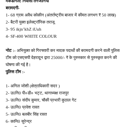
मैकडोनल्ट निवासी तंनजानिया
बरामदगी-
1- 68 ग्राम अवैध कोकीन (अंतर्राष्ट्रीय बाजार में कीमत लगभग ₹ 50 लाख)
2- बैटरी युक्त इलेक्ट्रॉनिक तराजू
3- 95 ikjn’khZ iUuh
4- SF-400 WHITE COLOUR
नोट :-
अभियुक्त को गिरफ्तारी कर मादक पदार्थो की बरामदगी करने वाली पुलिस
टीम को एसएसपी देहरादून द्वारा 25000/- ₹ के पुरुस्कार से पुरुस्कृत करने की
घोषणा की गई है।
पुलिस टीम :-
1- अनिल जोशी (क्षेत्राधिकारी सदर )
2- उ0नि0 पी०डी० भट्ट, थानाध्यक्ष राजपुर
3- उ0नि0 संदीप कुमार, चौकी प्रभारी कुठाल गेट
4- उ0नि0 प्रवेश रावत
5- उ0नि0 बलबीर सिंह रावत
6- कानि0 सुरेन्द्र