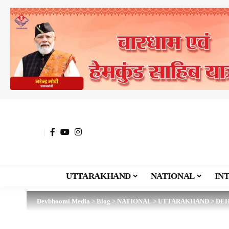
UTTARAKHAND
NATIONAL
IN
Devbhoomi Media
>
Blog
>
NATIONAL
>
UTTARAKHAND
>
DE