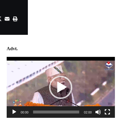
Advt.
Video
Player
00:00
02:00