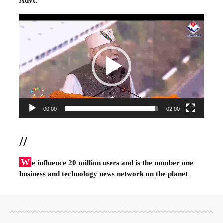
Advt.
Video
Player
00:00
02:00
//
W
e influence 20 million users and is the number one
business and technology news network on the planet