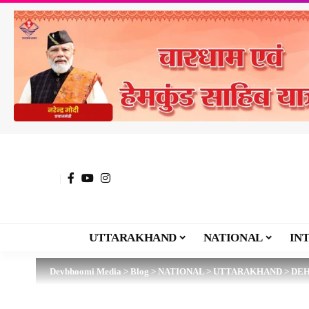
UTTARAKHAND
NATIONAL
IN
Devbhoomi Media
>
Blog
>
NATIONAL
>
UTTARAKHAND
>
DE