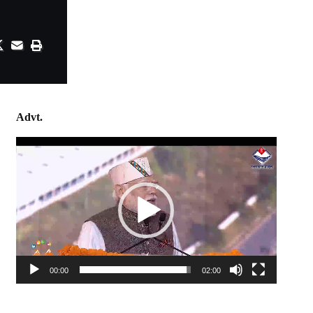
Advt.
Video
Player
00:00
02:00