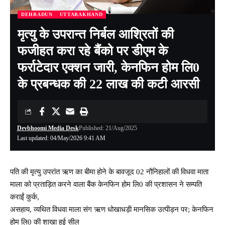
DEHRADUN
UTTARAKHAND
मृत्यु के उपरान्त निर्बल आश्रितों की
फजीहत करा रहे बैंको पर डीएम के
फर्राटेदार एक्शन जारी, केनफिन होम लि0
के प्रबन्धक की 22 लाख की कटी आरसी
Devbhoomi Media Desk
Published: 21/Aug/2025
Last updated: 04/May/2026 9:41 AM
पति की मृत्यु उपरांत ऋण का बीमा होने के बावजूद 02 नौनिहालों की विधवा माता
माला को प्रताड़ित करने वाला बैंक केनफिन होम लि0 की प्रशासन ने सम्पति
कराईं कुर्क,
असहाय, व्यथित विधवा माला संग ऋण धोखाधड़ी मानसिक उत्पीड़न पर; केनफिन
होम लि0 की शाखा हुई सील