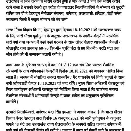
उत्तराखंड में जिस तरीके से मौसम खराब हुआ है और अगले 3 दिन तक मौसम खराब
रहने वाला है उसको देखते हुए प्रदेश के ज्यादातर जिलाधिकारियों ने सोमवार को छुट्टी
घोषित कर दी है देहरादून नैनीताल चंपावत, बागेश्वर, उत्तरकाशी, हरिद्वार ,पौड़ी समेत
ज्यादातर जिलो में स्कूल सोमवार को बंद रहेंगे
भारत मौसम विज्ञान विभाग, देहरादून द्वारा दिनांक 18-10-2021 को उत्तराखण्ड राज्य
के लिए जारी भौसम पूर्वानुमान के अनुसार उत्तराखण्ड के पर्वतीय क्षेत्रों में अत्यधिक
भारी वर्षा तथा जनपद में कही कही गरजन के साथ तीव्र बौछार/ आकाशीय बिजली /
ओलावृष्टि तथा झक्कड़ 60-70 कि०मी० प्रति घंटा से 80 कि०मी० प्रति घंटा तक
जीन होने की भी सम्भावना बतायी गयी है।
अतः उक्त के दृष्टिगत जनपद में कक्षा 01 से 12 तक संचालित समस्त शैक्षणिक
संस्थाओं के साथ आंगनवाडी केन्द्रों में दिनांक 18.10.2021 को अवकाश घोषित किया
जाता है। जनपद में संचालित समस्त शासकीय / गैर शासकीय एवं निजि स्कूलों के साथ
सभी आंगनवाडी केन्द्र 18.10.2021 को बन्द रहेंगे। मुख्य शिक्षा अधिकारी देहरादून एवं
जिला कार्यक्रम अधिकारी देहरादून को निर्देशित किया जाता है कि उपरोक्त समस्त
शैक्षणिक संस्थाओं में आंगनवाड़ी केन्द्रो में उक्त आदेश का अनुपालन सुनिश्चित
करायेगें।
प्रभारी जिलाधिकारी, बागेश्वर चंद्र सिंह इमलाल ने अवगत कराया है कि भारत मौसम
विज्ञान केंद्र देहरादून द्वारा दिनाँक 16 अक्टूबर,2021 को जारी पूर्वानुमान के अनुसार
अगले 48 घंटे तक उत्तराखंड राज्य क्षेत्रान्तर्गत के जनपदों सहित जनपद बागेश्वर में
भारी वर्षा की चेतावनी निर्गत की गयी है। जनपद में सरयू एवं गोमती नदी के जलस्तर में