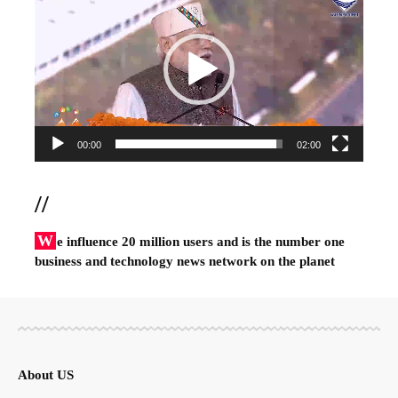
Player
00:00
02:00
//
W
e influence 20 million users and is the number one
business and technology news network on the planet
About US