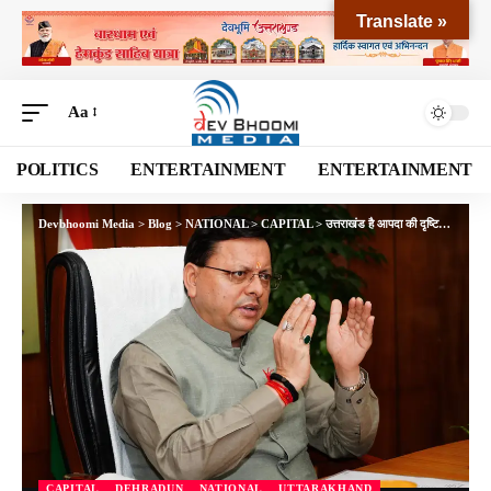
Translate »
Aa
POLITICS
ENTERTAINMENT
ENTERTAINMENT
Devbhoomi Media
>
Blog
>
NATIONAL
>
CAPITAL
>
उत्तराखंड है आपदा की दृष्टि से संवेदनशील, पूर्वानुमान प्रणाली को और मजबूत करने की जरूरत – मुख्यमंत्री धामी
CAPITAL
DEHRADUN
NATIONAL
UTTARAKHAND