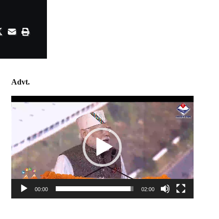
Advt.
Video
Player
00:00
02:00