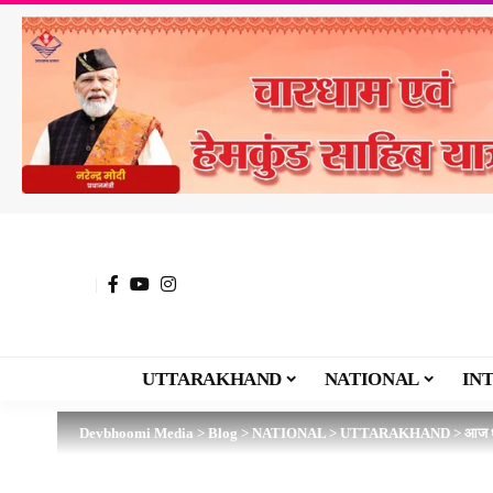
UTTARAKHAND
NATIONAL
IN
Devbhoomi Media
>
Blog
>
NATIONAL
>
UTTARAKHAND
>
आज धा