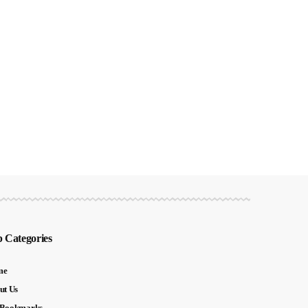
 Categories
me
ut Us
Bookmarks