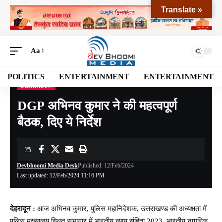
Translate »
Aa
POLITICS
ENTERTAINMENT
ENTERTAINMENT
DEHRADUN
Devbhoomi Media
>
Blog
>
NATIONAL
>
UTTARAKHAND
>
DEHRADUN
>
DGP अभिन
DGP अभिनव कुमार ने की महत्वपूर्ण
बैठक, दिए ये निर्देश
Devbhoomi Media Desk
Published: 12/Feb/2024
Last updated: 12/Feb/2024 11:16 PM
देहरादून :
आज अभिनव कुमार, पुलिस महानिदेशक, उत्तराखण्ड की अध्यक्षता में
पुलिस मुख्यालय स्थित सभागार में भारतीय न्याय संहिता 2023, भारतीय नागरिक