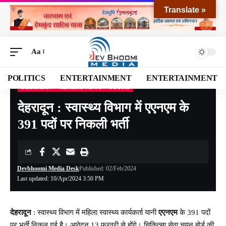
Translate »
Aa
POLITICS
ENTERTAINMENT
ENTERTAINMENT
DEHRADUN
HEALTH NEWS
YOUTH
Devbhoomi Media
>
Blog
>
NATIONAL
>
UTTARAKHAND
>
DEHRADUN
>
देहरादून 
देहरादून : स्वास्थ्य विभाग में एएनएम के
391 पदों पर निकली भर्ती
Devbhoomi Media Desk
Published: 02/Feb/2024
Last updated: 10/Apr/2024 3:50 PM
देहरादून
: स्वास्थ्य विभाग में महिला स्वास्थ्य कार्यकर्ता यानी
एएनएम
के 391 पदों
पर भर्ती निकल गई है। आवेदन 13 फरवरी से होंगे। चिकित्सा सेवा चयन बोर्ड की