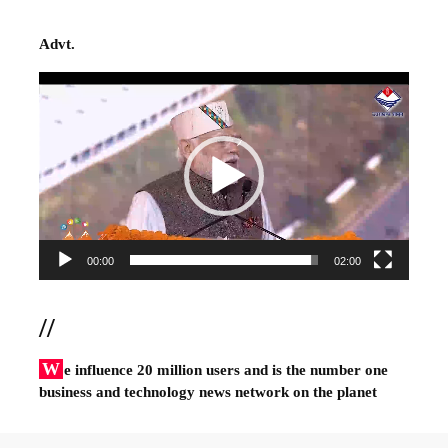
Advt.
Video
Player
00:00
02:00
//
W
e influence 20 million users and is the number one
business and technology news network on the planet