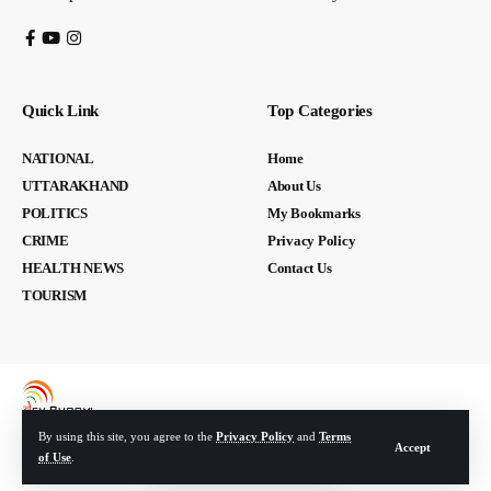
Quick Link
Top Categories
NATIONAL
Home
UTTARAKHAND
About Us
POLITICS
My Bookmarks
CRIME
Privacy Policy
HEALTH NEWS
Contact Us
TOURISM
By using this site, you agree to the
Privacy Policy
and
Terms
Accept
of Use
.
© Devbhoomi Media. All Rights Reserved. | Developed By:
Tech Yard Labs