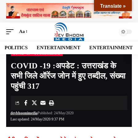
Translate »
Aa
POLITICS
ENTERTAINMENT
ENTERTAINMENT
COVID -19
UTTARAKHAND
Devbhoomi Media
>
Blog
>
NATIONAL
>
UTTARAKHAND
>
COVID -19
>
COVID -19 
COVID -19 :अपडेट : उत्तराखंड के
सभी जिले ऑरेंज जोन में हुए तब्दील, संख्या
पहुंची 317
devbhoomimedia
Published: 24/May/2020
Last updated: 24/May/2020 9:37 PM