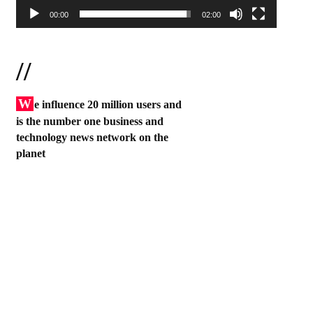
00:00
02:00
//
W
e influence 20 million users and
is the number one business and
technology news network on the
planet