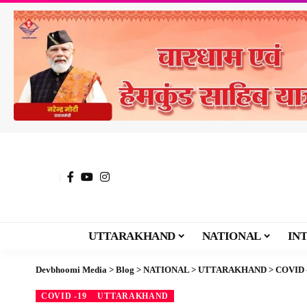
UTTARAKHAND
NATIONAL
IN
Devbhoomi Media
>
Blog
>
NATIONAL
>
UTTARAKHAND
>
COVID 
COVID -19
UTTARAKHAND