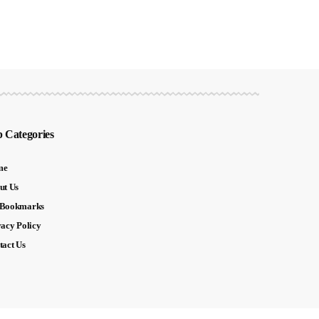
 Categories
me
ut Us
Bookmarks
vacy Policy
tact Us