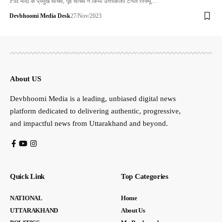
PM मोदी के प्रमुख सचिव, गृह सचिव ने किया उत्तरकाशी टनल रेस्क्यू…
Devbhoomi Media Desk
27/Nov/2023
About US
Devbhoomi Media is a leading, unbiased digital news
platform dedicated to delivering authentic, progressive,
and impactful news from Uttarakhand and beyond.
Quick Link
Top Categories
NATIONAL
Home
UTTARAKHAND
About Us