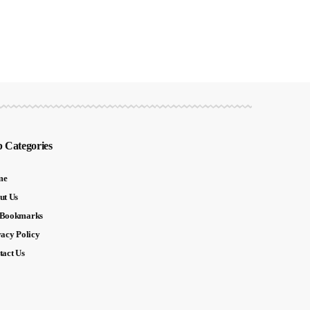
 Categories
me
ut Us
Bookmarks
vacy Policy
tact Us