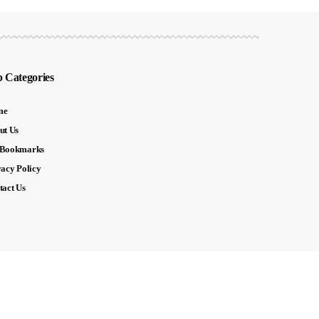
 Categories
me
ut Us
Bookmarks
vacy Policy
tact Us