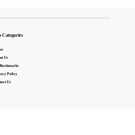
 Categories
me
ut Us
Bookmarks
vacy Policy
tact Us