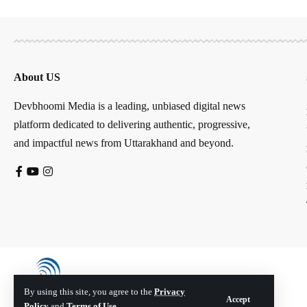
About US
Devbhoomi Media is a leading, unbiased digital news
platform dedicated to delivering authentic, progressive,
and impactful news from Uttarakhand and beyond.
By using this site, you agree to the
Privacy
Accept
Policy
and
Terms of Use
.