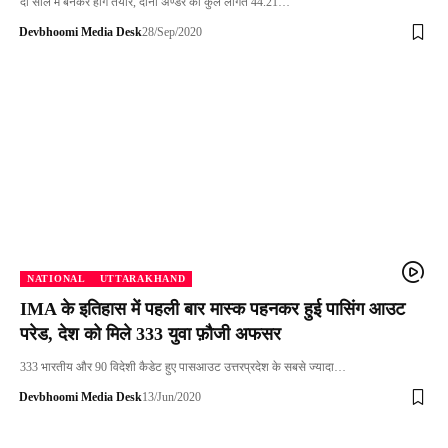
दो साल में बनकर होंगे तैयार, दोनों अण्डर की कुल लागत 44.21…
Devbhoomi Media Desk
28/Sep/2020
NATIONAL
UTTARAKHAND
IMA के इतिहास में पहली बार मास्क पहनकर हुई पासिंग आउट
परेड, देश को मिले 333 युवा फ़ौजी अफसर
333 भारतीय और 90 विदेशी कैडेट हुए पासआउट उत्तरप्रदेश के सबसे ज्यादा…
Devbhoomi Media Desk
13/Jun/2020