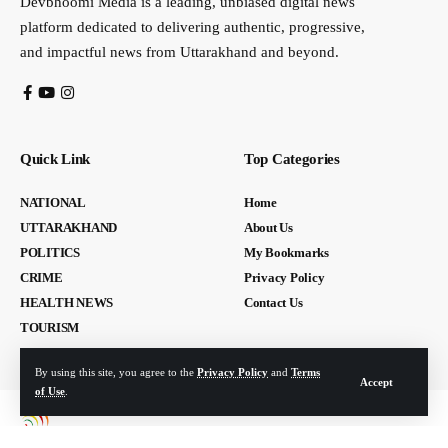
Devbhoomi Media is a leading, unbiased digital news
platform dedicated to delivering authentic, progressive,
and impactful news from Uttarakhand and beyond.
Quick Link
Top Categories
NATIONAL
Home
UTTARAKHAND
About Us
POLITICS
My Bookmarks
CRIME
Privacy Policy
HEALTH NEWS
Contact Us
TOURISM
By using this site, you agree to the
Privacy Policy
and
Terms
Accept
of Use
.