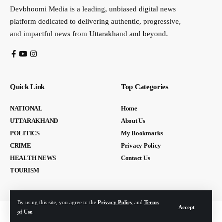
Devbhoomi Media is a leading, unbiased digital news
platform dedicated to delivering authentic, progressive,
and impactful news from Uttarakhand and beyond.
Quick Link
Top Categories
NATIONAL
Home
UTTARAKHAND
About Us
POLITICS
My Bookmarks
CRIME
Privacy Policy
HEALTH NEWS
Contact Us
TOURISM
By using this site, you agree to the
Privacy Policy
and
Terms
Accept
of Use
.