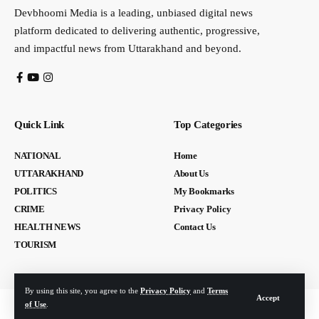
Devbhoomi Media is a leading, unbiased digital news
platform dedicated to delivering authentic, progressive,
and impactful news from Uttarakhand and beyond.
Quick Link
Top Categories
NATIONAL
Home
UTTARAKHAND
About Us
POLITICS
My Bookmarks
CRIME
Privacy Policy
HEALTH NEWS
Contact Us
TOURISM
By using this site, you agree to the
Privacy Policy
and
Terms
Accept
of Use
.