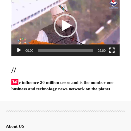
Player
00:00
02:00
//
W
e influence 20 million users and is the number one
business and technology news network on the planet
About US