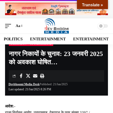
Translate »
Aa
POLITICS
ENTERTAINMENT
ENTERTAINMENT
DEHRADUN
UTTARAKHAND
Devbhoomi Media
>
Blog
>
NATIONAL
>
UTTARAKHAND
>
DEHRADUN
>
नागर नि
नागर निकायों के चुनाव: 23 जनवरी 2025
को अवकाश घोषित…
Devbhoomi Media Desk
Published: 21/Jan/2025
Last updated: 21/Jan/2025 8:26 PM
आदेश:-
राज्य निर्वाचन आयोग, उत्तराखण्ड, देहरादून के पत्र संख्या 3397 /