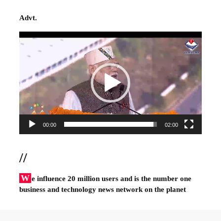
Advt.
Video
Player
00:00
02:00
//
W
e influence 20 million users and is the number one
business and technology news network on the planet