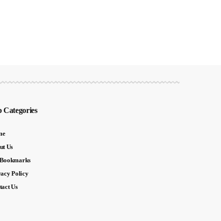
 Categories
me
ut Us
Bookmarks
vacy Policy
tact Us