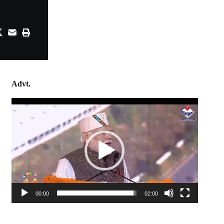
Advt.
Video
Player
00:00
02:00